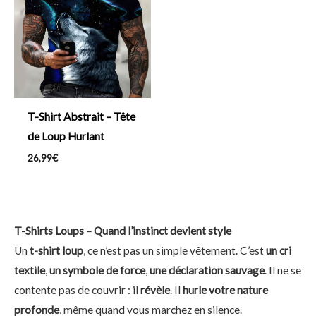
T-Shirt Abstrait – Tête
de Loup Hurlant
26,99
€
T-Shirts Loups – Quand l’instinct devient style
Un
t-shirt loup
, ce n’est pas un simple vêtement. C’est
un cri
textile
,
un symbole de force
,
une déclaration sauvage
. Il ne se
contente pas de couvrir : il
révèle
. Il
hurle votre nature
profonde
, même quand vous marchez en silence.