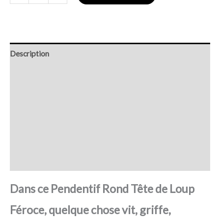
Description
Retour et Livraison
SAV Français
Transaction sécurisée
FAQ
Avis
Dans ce Pendentif Rond Tête de Loup
Féroce, quelque chose vit, griffe,