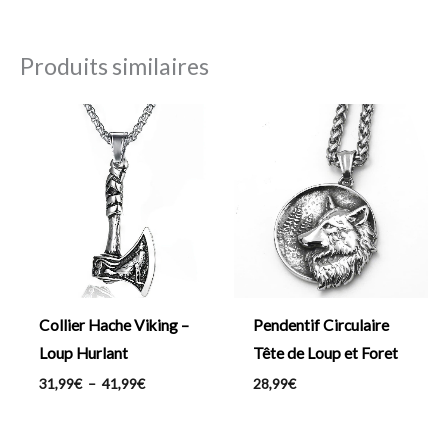
Produits similaires
Plage
de
prix :
31,99€
à
41,99€
Collier Hache Viking –
Pendentif Circulaire
Loup Hurlant
Tête de Loup et Foret
31,99
€
–
41,99
€
28,99
€