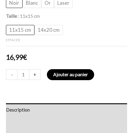
Noir
Blanc
Or
Laser
Taille
11x15 cm
11x15 cm
14x20 cm
EFFACER
16,99
€
-
+
Ajouter au panier
Description
Retour et Livraison