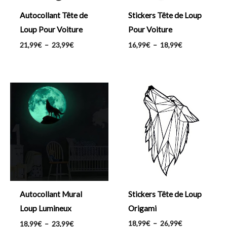
Autocollant Tête de
Stickers Tête de Loup
Loup Pour Voiture
Pour Voiture
21,99
€
–
23,99
€
16,99
€
–
18,99
€
Plage
Plage
de
de
prix :
prix :
18,99€
18,99€
à
à
23,99€
26,99€
Stickers Tête de Loup
Autocollant Mural
Origami
Loup Lumineux
18,99
€
–
26,99
€
18,99
€
–
23,99
€