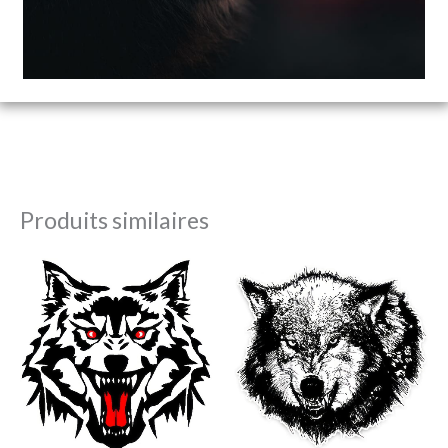
Produits similaires
Plage
Plage
de
de
prix :
prix :
21,99€
16,99€
à
à
23,99€
18,99€