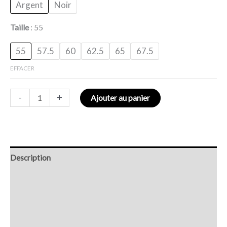
Argent
Noir
Taille
55
55
57.5
60
62.5
65
67.5
EFFACER
-
+
Ajouter au panier
Description
Retour et Livraison
SAV Français
Transaction sécurisée