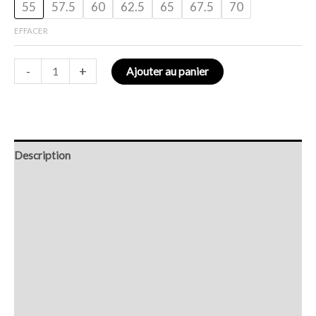
55
57.5
60
62.5
65
67.5
70
EFFACER
-
+
Ajouter au panier
Description
Retour et Livraison
SAV Français
Transaction sécurisée
FAQ
Avis