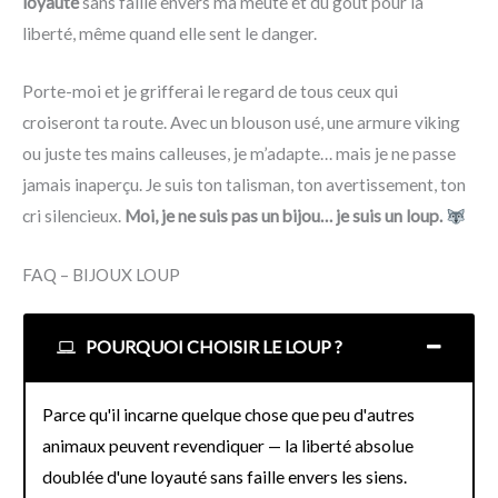
loyauté
sans faille envers ma meute et du goût pour la
liberté, même quand elle sent le danger.
Porte-moi et je grifferai le regard de tous ceux qui
croiseront ta route. Avec un blouson usé, une armure viking
ou juste tes mains calleuses, je m’adapte… mais je ne passe
jamais inaperçu. Je suis ton talisman, ton avertissement, ton
cri silencieux.
Moi, je ne suis pas un bijou… je suis un loup.
FAQ – BIJOUX LOUP
POURQUOI CHOISIR LE LOUP ?
Parce qu'il incarne quelque chose que peu d'autres
animaux peuvent revendiquer — la liberté absolue
doublée d'une loyauté sans faille envers les siens.