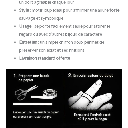
un port agréable chaque jour
Style
: motif loup idéal pour affirmer une allure
forte
,
sauvage et symbolique
Usage
: se porte facilement seule pour attirer le
regard ou avec d’autres bijoux de caractère
Entretien
: un simple chiffon doux permet de
préserver son éclat et ses finitions
Livraison standard offerte