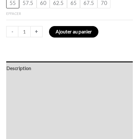
55
57.5
60
62.5
65
67.5
70
EFFACER
-
+
Ajouter au panier
Description
Retour et Livraison
SAV Français
Transaction sécurisée
FAQ
Avis