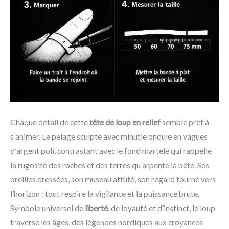
Chaque détail de cette
tête de loup en relief
semble prêt à
s’animer. Le pelage sculpté avec minutie ondule en vagues
d’argent poli, contrastant avec le fond martelé qui rappelle
la rugosité des roches et des terres qu’arpente la bête. Ses
oreilles dressées, son museau affûté, son regard tourné vers
l’horizon : tout respire la vigilance et la puissance brute.
Symbole universel de
liberté
, de loyauté et d’instinct, le loup
traverse les âges, des légendes nordiques aux croyances