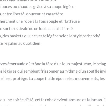
 douces ou chaudes grâce à sa coupe légère
p
, entre liberté, douceur et caractère
cherchent une robe à la fois souple et flatteuse
e sortie estivale ou un look casual affirmé
, des baskets ou une veste légère selon le style recherché
ge régulier au quotidien
rêves émeraude
où trône la tête d’un loup majestueux, le pelag
es légères qui semblent frissonner au rythme d’un souffle inv
eille et protège. La coupe fluide épouse les mouvements, les f
 ou une soirée d’été, cette robe devient
armure et talisman
. 