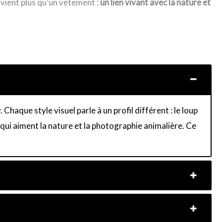
devient plus qu’un vêtement :
un lien vivant avec la nature et
haque style visuel parle à un profil différent : le loup
 qui aiment la nature et la photographie animalière. Ce