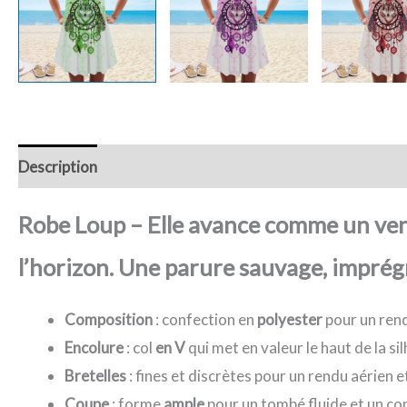
Description
Retour et Livraison
SAV Français
Trans
Robe Loup – Elle avance comme un vent 
l’horizon. Une parure sauvage, imprég
Composition
: confection en
polyester
pour un rend
Encolure
: col
en V
qui met en valeur le haut de la s
Bretelles
: fines et discrètes pour un rendu aérien et
Coupe
: forme
ample
pour un tombé fluide et un c