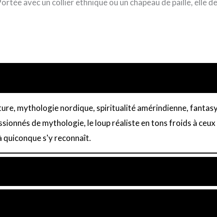
 Portée avec un collier ethnique ou un chapeau de paille, elle 
ure, mythologie nordique, spiritualité amérindienne, fantasy. C
ssionnés de mythologie, le loup réaliste en tons froids à ceux
à quiconque s'y reconnaît.