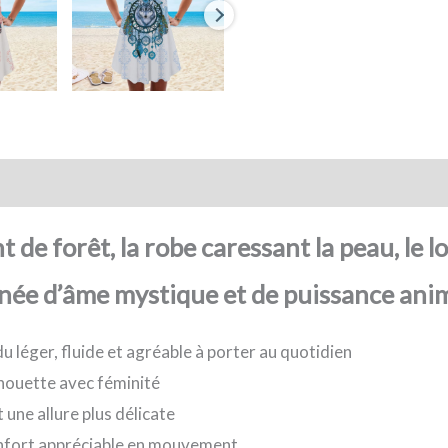
action sécurisée
FAQ
Avis
de forêt, la robe caressant la peau, le 
née d’âme mystique et de puissance anim
u léger, fluide et agréable à porter au quotidien
ilhouette avec féminité
 une allure plus délicate
onfort appréciable en mouvement