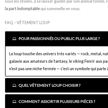
sous les étoiles, à se laisser guider par son animal totem.
la part indomptable
qui sommeille en vous.
FAQ – VÊTEMENT LOUP
POUR PASSIONNÉS OU PUBLIC PLUS LARGE ?
Le loup touche des univers très variés — rock, metal, nat
galaxie aux amateurs de fantasy, le viking Fenrir aux pa
n'est pas une niche fermée — c'est un symbole qui parle 
QUEL VÊTEMENT LOUP CHOISIR ?
COMMENT ASSORTIR PLUSIEURS PIÈCES ?