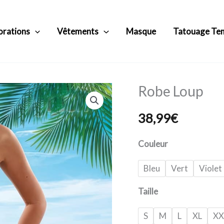
orations
Vêtements
Masque
Tatouage Te
Robe Loup
quantité
de
38,99
€
Robe
Loup
Couleur
Bleu
Vert
Violet
Taille
S
M
L
XL
XX