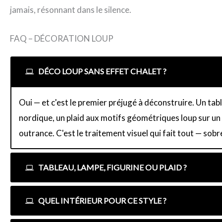
jamais, résonnant dans le silence.
FAQ – DÉCORATION LOUP
DÉCO LOUP SANS EFFET CHALET ?
Oui — et c'est le premier préjugé à déconstruire. Un ta
nordique, un plaid aux motifs géométriques loup sur un 
outrance. C'est le traitement visuel qui fait tout — sobr
TABLEAU, LAMPE, FIGURINE OU PLAID ?
QUEL INTÉRIEUR POUR CE STYLE ?