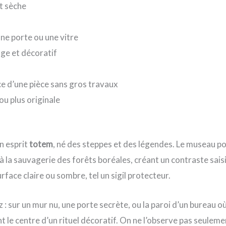
et sèche
une porte ou une vitre
ge et décoratif
e d’une pièce sans gros travaux
ou plus originale
n esprit
totem
, né des steppes et des légendes. Le museau poin
à la sauvagerie des forêts boréales, créant un contraste saisi
urface claire ou sombre, tel un sigil protecteur.
z : sur un mur nu, une porte secrète, ou la paroi d’un bureau o
t le centre d’un rituel décoratif. On ne l’observe pas seuleme