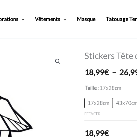
orations
Vêtements
Masque
Tatouage Te
Stickers Tête
quantité
de
18,99
€
–
26,9
Stickers
Tête
Taille
17x28cm
de
Loup
17x28cm
43x70c
Origami
EFFACER
18,99
€