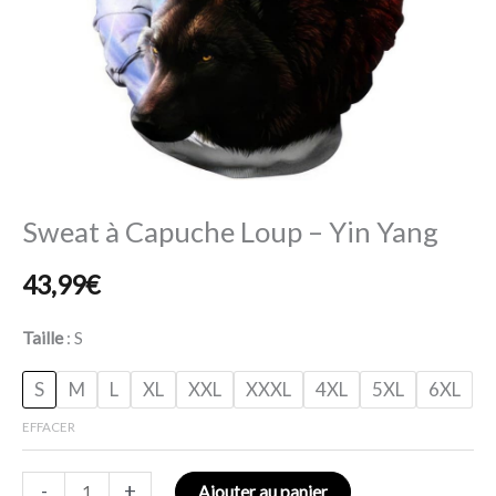
Sweat à Capuche Loup – Yin Yang
43,99
€
Taille
S
S
M
L
XL
XXL
XXXL
4XL
5XL
6XL
EFFACER
-
+
Ajouter au panier